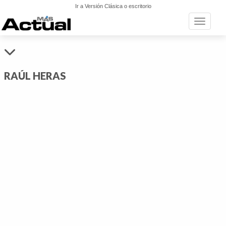
Ir a Versión Clásica o escritorio
Toggle n
RAÚL HERAS