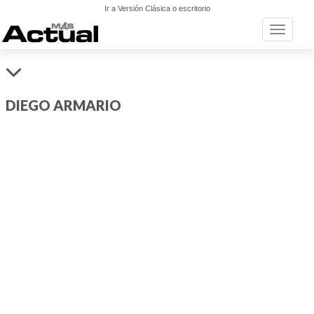
Ir a Versión Clásica o escritorio
Toggle n
DIEGO ARMARIO