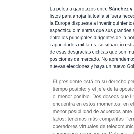
La pelea a garrotazos entre
Sánchez y 
listos para arrojar la toalla si fuera ne
la Europa dispuesta a invertir quiniento
espectáculo mientras que sus grandes e
entre los principales dirigentes de la p
capacidades militares, su situación est
de esas desgracias cíclicas que son muy 
posiciones de mercado. No aprendemos.
nuevas elecciones y haya un nuevo Gob
El presidente está en su derecho pe
tiempo posible; y el jefe de la opos
el menor posible. Dos deseos que lim
encuentra en estos momentos: en el 
menor posibilidad de acuerdos ante 
lados: tenemos más compañías Ferr
operadores virtuales de telecomuni
campeones europeos en Defensa a tr