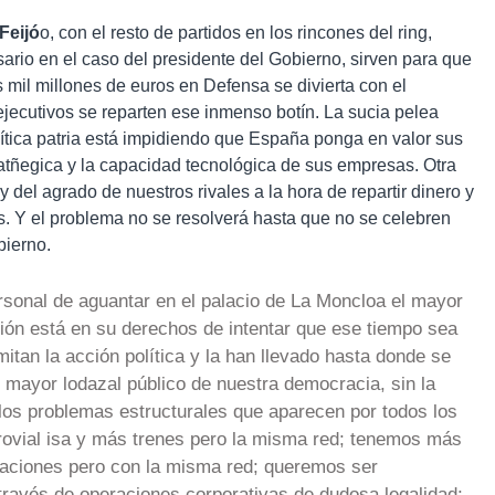
Feijó
o, con el resto de partidos en los rincones del ring,
cesario en el caso del presidente del Gobierno, sirven para que
s mil millones de euros en Defensa se divierta con el
jecutivos se reparten ese inmenso botín. La sucia pelea
olítica patria está impidiendo que España ponga en valor sus
ratñegica y la capacidad tecnológica de sus empresas. Otra
del agrado de nuestros rivales a la hora de repartir dinero y
 Y el problema no se resolverá hasta que no se celebren
ierno.
rsonal de aguantar en el palacio de La Moncloa el mayor
ición está en su derechos de intentar que ese tiempo sea
itan la acción política y la han llevado hasta donde se
mayor lodazal público de nuestra democracia, sin la
los problemas estructurales que aparecen por todos los
ovial isa y más trenes pero la misma red; tenemos más
caciones pero con la misma red; queremos ser
avés de operaciones corporativas de dudosa legalidad;