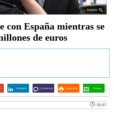
Ampliar
te con España mientras se
illones de euros
e+
linkedin
Comentar
Imprimir
Enviar
: 02:57