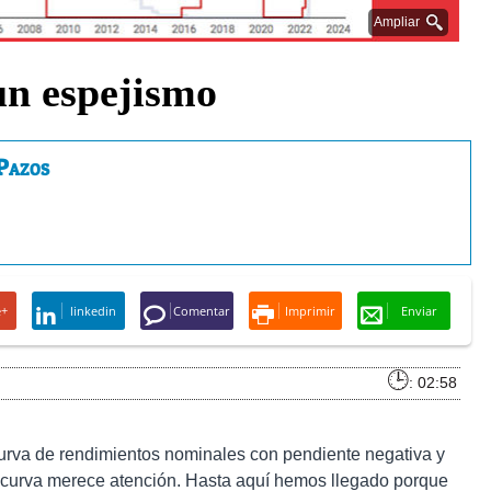
Ampliar
un espejismo
Pazos
e+
linkedin
Comentar
Imprimir
Enviar
: 02:58
urva de rendimientos nominales con pendiente negativa y
a curva merece atención. Hasta aquí hemos llegado porque