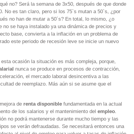
r qué no? Será la semana de 3x50, después de que donde
 No es tan claro, pero si los 75`s mutan a 50`s, ¿por
és no han de mutar a 50´s? En total, lo mismo, ¿o
 no se haya instalado ya una dinámica de precios y
fecto base, convierta a la inflación en un problema de
do este periodo de recesión leve se inicie un nuevo
n esta ocasión la situación es más compleja, porque,
alarial
nunca se produce en procesos de contracción,
celeración, el mercado laboral desincentiva a las
ficultad de reemplazo. Más aún si se asume que el
 mejora de
renta disponible
fundamentada en la actual
mento de los salarios y el mantenimiento del
empleo
.
ción no podrá mantenerse durante mucho tiempo y las
 tipos se verán defraudadas. Se necesitará entonces una
fecte al nivel de empleo para volver a tasas de inflación