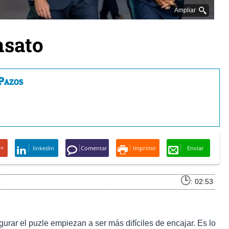
Ampliar
nsato
Pazos
e+
linkedin
Comentar
Imprimir
Enviar
: 02:53
urar el puzle empiezan a ser más difíciles de encajar. Es lo