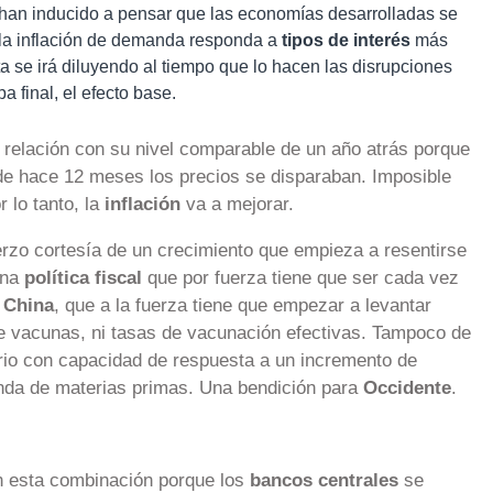
s han inducido a pensar que las economías desarrolladas se
 la inflación de demanda responda a
tipos de interés
más
rta se irá diluyendo al tiempo que lo hacen las disrupciones
 final, el efecto base.
relación con su nivel comparable de un año atrás porque
de hace 12 meses los precios se disparaban. Imposible
 lo tanto, la
inflación
va a mejorar.
erzo cortesía de un crecimiento que empieza a resentirse
una
política fiscal
que por fuerza tiene que ser cada vez
n
China
, que a la fuerza tiene que empezar a levantar
 de vacunas, ni tasas de vacunación efectivas. Tampoco de
rio con capacidad de respuesta a un incremento de
nda de materias primas. Una bendición para
Occidente
.
 esta combinación porque los
bancos centrales
se