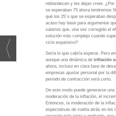
reblandecen y les dejan creer. ¿Po
se esperaban 75 ahora tendremos 50.
qué los 25`s que se esperaban despu
acaso hay base para argumentar que
salarios que, una vez corregido el e
solución más complejo cuando supera
ciclo expansivo?
Sería lo que cabría esperar. Pero e
aunque una dinámica de
inflación s
ahora, incluso en clara fase de desa
empresas ajustar personal por la di
periodo de contracción será corto.
De este modo puede generarse una
moderación de la inflación, el incre
Entonces, la moderación de la infla
expectativas de vuelta atrás en los
recesión más larga y profunda, que a