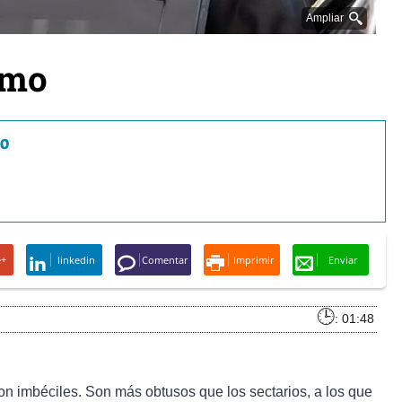
Ampliar
smo
io
e+
linkedin
Comentar
Imprimir
Enviar
: 01:48
con imbéciles. Son más obtusos que los sectarios, a los que