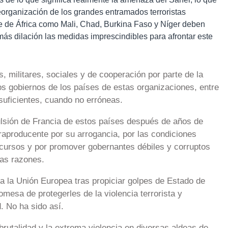
eorganización de los grandes entramados terroristas
te de África como Mali, Chad, Burkina Faso y Níger deben
ás dilación las medidas imprescindibles para afrontar este
as, militares, sociales y de cooperación por parte de la
s gobiernos de los países de estas organizaciones, entre
suficientes, cuando no erróneas.
ulsión de Francia de estos países después de años de
raproducente por su arrogancia, por las condiciones
cursos y por promover gobernantes débiles y corruptos
ras razones.
 a la Unión Europea tras propiciar golpes de Estado de
romesa de protegerles de la violencia terrorista y
. No ha sido así.
utalidad y la extrema violencia en diversas aldeas de