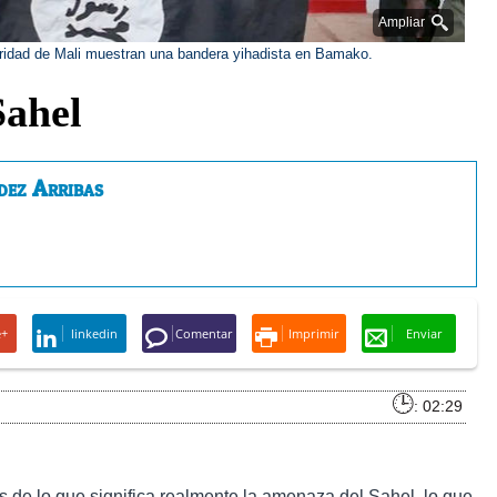
Ampliar
uridad de Mali muestran una bandera yihadista en Bamako.
Sahel
dez Arribas
e+
linkedin
Comentar
Imprimir
Enviar
: 02:29
s de lo que significa realmente la amenaza del Sahel, lo que