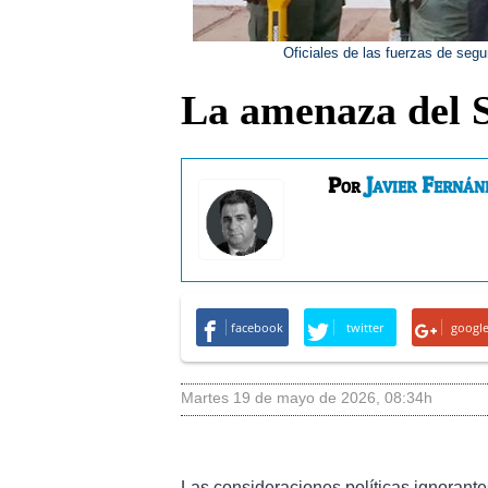
Oficiales de las fuerzas de seg
La amenaza del 
Javier Fernán
Por
facebook
twitter
googl
martes 19 de mayo de 2026
,
08:34h
Las consideraciones políticas ignorante