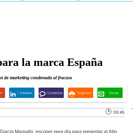
para la marca España
n de marketing condenada al fracaso
e+
linkedin
Comentar
Imprimir
Enviar
: 03:45
 García Margallo, escoger peor día para presentar al Alto