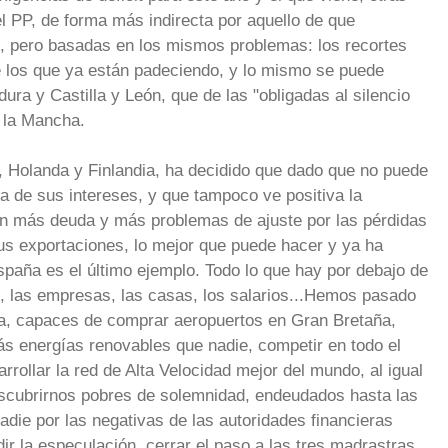
el PP, de forma más indirecta por aquello de que
o, pero basadas en los mismos problemas: los recortes
e los que ya están padeciendo, y lo mismo se puede
ra y Castilla y León, que de las "obligadas al silencio
 la Mancha.
, Holanda y Finlandia, ha decidido que dado que no puede
ra de sus intereses, y que tampoco ve positiva la
con más deuda y más problemas de ajuste por las pérdidas
us exportaciones, lo mejor que puede hacer y ya ha
spaña es el último ejemplo. Todo lo que hay por debajo de
, las empresas, las casas, los salarios...Hemos pasado
a, capaces de comprar aeropuertos en Gran Bretaña,
s energías renovables que nadie, competir en todo el
rollar la red de Alta Velocidad mejor del mundo, al igual
descubrirnos pobres de solemnidad, endeudados hasta las
die por las negativas de las autoridades financieras
ir la especulación, cerrar el paso a las tres madrastras