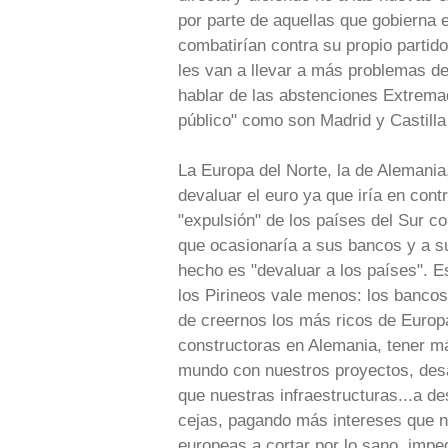
por parte de aquellas que gobierna 
combatirían contra su propio partid
les van a llevar a más problemas d
hablar de las abstenciones Extremadu
público" como son Madrid y Castilla
La Europa del Norte, la de Alemania
devaluar el euro ya que iría en cont
"expulsión" de los países del Sur 
que ocasionaría a sus bancos y a s
hecho es "devaluar a los países". E
los Pirineos vale menos: los bancos
de creernos los más ricos de Europ
constructoras en Alemania, tener má
mundo con nuestros proyectos, desar
que nuestras infraestructuras...a 
cejas, pagando más intereses que na
europeas a cortar por lo sano, imped