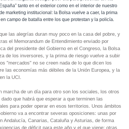
paña" tanto en el exterior como en el interior de nuestro
e marketing institucional: la Bolsa vuelve a caer, la prima
e en campo de batalla entre los que protestan y la policía.
que las alegrías duran muy poco en la casa del pobre, y
 tras el Memorandum de Entendimiento enviado por
ica del presidente del Gobierno en el Congreso, la Bolsa
za de los inversores, y la prima de riesgo vuelve a subir
os "mercados" no se creen nada de lo que dicen los
bre las economías más débiles de la Unión Europea, y la
en la UCI.
 marcha de un día para otro son los sociales, los otros
 dado que habrá que esperar a que terminen las
les para poder operar en esos territorios. Unos ámbitos
 Gobierno va a encontrar severas oposiciones: unas por
en Andalucía, Canarias, Cataluña y Asturias, de forma
xigencias de déficit para este año y el que viene; otras