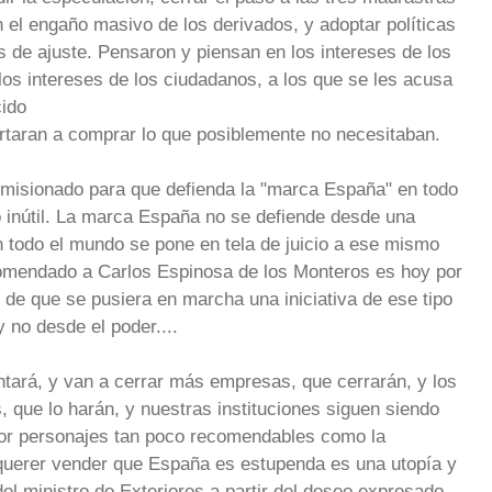
 el engaño masivo de los derivados, y adoptar políticas
s de ajuste. Pensaron y piensan en los intereses de los
los intereses de los ciudadanos, a los que se les acusa
cido
rtaran a comprar lo que posiblemente no necesitaban.
misionado para que defienda la "marca España" en todo
inútil. La marca España no se defiende desde una
 todo el mundo se pone en tela de juicio a ese mismo
comendado a Carlos Espinosa de los Monteros es hoy por
 de que se pusiera en marcha una iniciativa de ese tipo
 no desde el poder....
tará, y van a cerrar más empresas, que cerrarán, y los
que lo harán, y nuestras instituciones siguen siendo
 por personajes tan poco recomendables como la
 querer vender que España es estupenda es una utopía y
del ministro de Exteriores a partir del deseo expresado