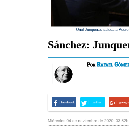
Oriol Junqueras saluda a Pedro 
Sánchez: Junquer
Rafael Góme
Por
facebook
twitter
googl
miércoles 04 de noviembre de 2020
,
03:52h