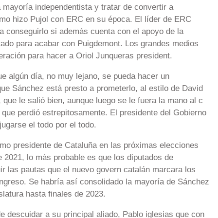
 mayoría independentista y tratar de convertir a
omo hizo Pujol con ERC en su época. El líder de ERC
ra conseguirlo si además cuenta con el apoyo de la
stado para acabar con Puigdemont. Los grandes medios
ración para hacer a Oriol Junqueras president.
e algún día, no muy lejano, se pueda hacer un
ue Sánchez está presto a prometerlo, al estilo de David
que le salió bien, aunque luego se le fuera la mano al c
t que perdió estrepitosamente. El presidente del Gobierno
ugarse el todo por el todo.
omo presidente de Cataluña en las próximas elecciones
e 2021, lo más probable es que los diputados de
r las pautas que el nuevo govern catalán marcara los
ongreso. Se habría así consolidado la mayoría de Sánchez
slatura hasta finales de 2023.
 descuidar a su principal aliado, Pablo iglesias que con