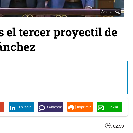
Ampliar
 el tercer proyectil de
Sánchez
e+
linkedin
Comentar
Imprimir
Enviar
: 02:59