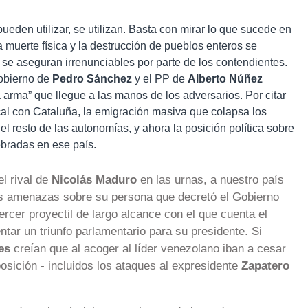
eden utilizar, se utilizan. Basta con mirar lo que sucede en
 muerte física y la destrucción de pueblos enteros se
ue se aseguran irrenunciables por parte de los contendientes.
Gobierno de
Pedro Sánchez
y el PP de
Alberto Núñez
 arma” que llegue a las manos de los adversarios. Por citar
scal con Cataluña, la emigración masiva que colapsa los
el resto de las autonomías, y ahora la posición política sobre
ebradas en ese país.
 el rival de
Nicolás Maduro
en las urnas, a nuestro país
ras amenazas sobre su persona que decretó el Gobierno
ercer proyectil de largo alcance con el que cuenta el
tar un triunfo parlamentario para su presidente. Si
es
creían que al acoger al líder venezolano iban a cesar
posición - incluidos los ataques al expresidente
Zapatero