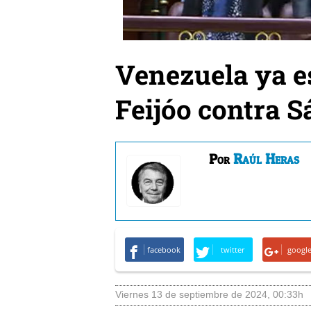
Venezuela ya es
Feijóo contra 
Raúl Heras
Por
facebook
twitter
googl
viernes 13 de septiembre de 2024
,
00:33h