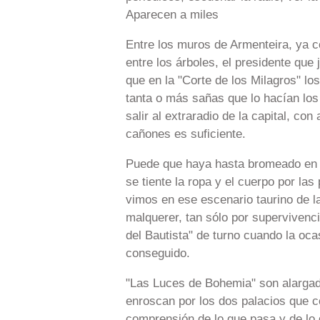
Aparecen a miles
Entre los muros de Armenteira, ya c
entre los árboles, el presidente que
que en la "Corte de los Milagros" lo
tanta o más sañas que lo hacían los
salir al extraradio de la capital, c
cañones es suficiente.
Puede que haya hasta bromeado en e
se tiente la ropa y el cuerpo por la
vimos en ese escenario taurino de la 
malquerer, tan sólo por supervivenc
del Bautista" de turno cuando la oca
conseguido.
"Las Luces de Bohemia" son alargada
enroscan por los dos palacios que co
comprensión de lo que pasa y de lo q