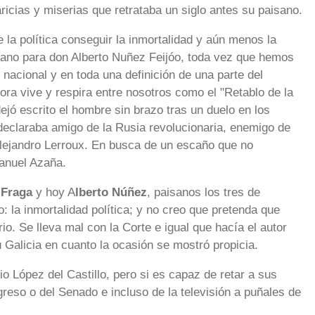
aricias y miserias que retrataba un siglo antes su paisano.
 la política conseguir la inmortalidad y aún menos la
ano para don Alberto Nuñez Feijóo, toda vez que hemos
 nacional y en toda una definición de una parte del
ora vive y respira entre nosotros como el "Retablo de la
 dejó escrito el hombre sin brazo tras un duelo en los
 declaraba amigo de la Rusia revolucionaria, enemigo de
 Alejandro Lerroux. En busca de un escaño que no
Manuel Azaña.
 Fraga
y hoy A
lberto Núñez
, paisanos los tres de
 la inmortalidad política; y no creo que pretenda que
rio. Se lleva mal con la Corte e igual que hacía el autor
 Galicia en cuanto la ocasión se mostró propicia.
io López del Castillo, pero si es capaz de retar a sus
reso o del Senado e incluso de la televisión a puñales de