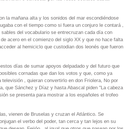
on la mañana alta y los sonidos del mar escondiéndose
 jugaba con el tiempo como si fuera un conjuro le contará ,
s sables del vocabulario se entrecruzan cada día con
 de acero en el comienzo del siglo XX y que no hace falta
on acceder al hemiciclo que custodian dos leonés que fueron
stos días de sumar apoyos delpadado y del futuro que
s posibles cornadas que dan los votos y que, como ya
televisión , quieran convertirlo en don Friolera, No por
ia, que Sánchez y Díaz y hasta Abascal piden "La cabeza
sión se presenta para mostrar a los españoles el trofeo
s, vienen de Bruselas y cruzan el Atlántico. Se
njugan el verbo del poder, tan cerca y tan lejos en su
ue desean. Feijóo , al igual que otros que pasean por los