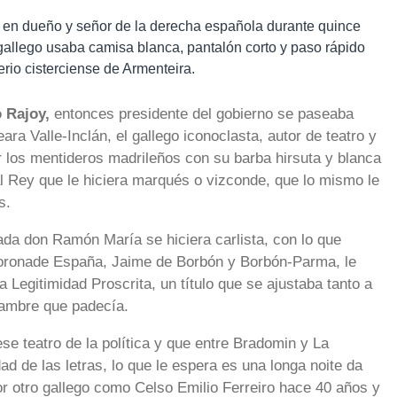
 en dueño y señor de la derecha española durante quince
 gallego usaba camisa blanca, pantalón corto y paso rápido
rio cisterciense de Armenteira.
 Rajoy,
entonces presidente del gobierno se paseaba
ra Valle-Inclán, el gallego iconoclasta, autor de teatro y
 los mentideros madrileños con su barba hirsuta y blanca
al Rey que le hiciera marqués o vizconde, que lo mismo le
s.
a don Ramón María se hiciera carlista, con lo que
 Coronade España, Jaime de Borbón y Borbón-Parma, le
 Legitimidad Proscrita, un título que se ajustaba tanto a
hambre que padecía.
ese teatro de la política y que entre Bradomin y La
dad de las letras, lo que le espera es una longa noite da
or otro gallego como Celso Emilio Ferreiro hace 40 años y