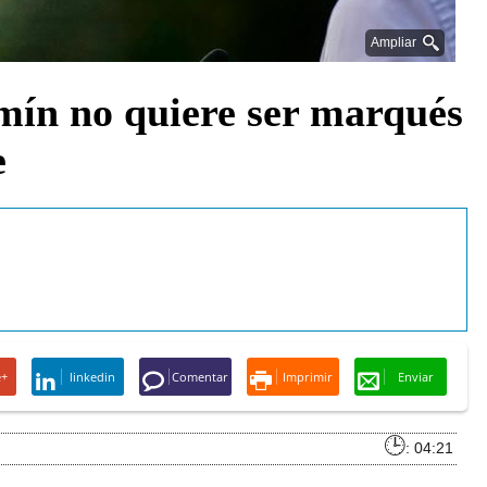
Ampliar
mín no quiere ser marqués
e
e+
linkedin
Comentar
Imprimir
Enviar
: 04:21