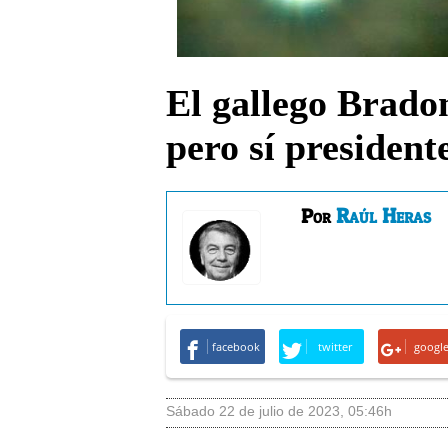
El gallego Brado
pero sí president
Raúl Heras
Por
facebook
twitter
googl
sábado 22 de julio de 2023
,
05:46h