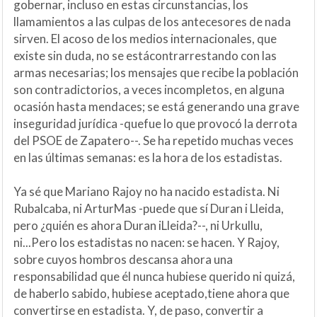
gobernar, incluso en estas circunstancias, los
llamamientos a las culpas de los antecesores de nada
sirven. El acoso de los medios internacionales, que
existe sin duda, no se estácontrarrestando con las
armas necesarias; los mensajes que recibe la población
son contradictorios, a veces incompletos, en alguna
ocasión hasta mendaces; se está generando una grave
inseguridad jurídica -quefue lo que provocó la derrota
del PSOE de Zapatero--. Se ha repetido muchas veces
en las últimas semanas: es la hora de los estadistas.
Ya sé que Mariano Rajoy no ha nacido estadista. Ni
Rubalcaba, ni ArturMas -puede que sí Duran i Lleida,
pero ¿quién es ahora Duran iLleida?--, ni Urkullu,
ni...Pero los estadistas no nacen: se hacen. Y Rajoy,
sobre cuyos hombros descansa ahora una
responsabilidad que él nunca hubiese querido ni quizá,
de haberlo sabido, hubiese aceptado,tiene ahora que
convertirse en estadista. Y, de paso, convertir a