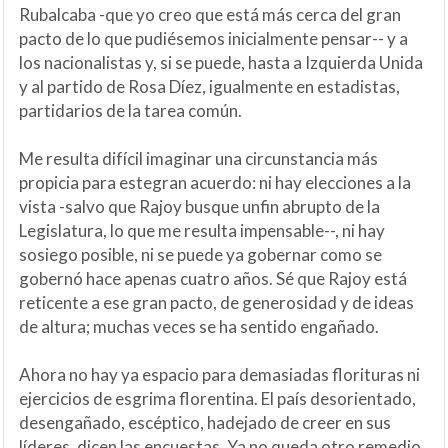
Rubalcaba -que yo creo que está más cerca del gran
pacto de lo que pudiésemos inicialmente pensar-- y a
los nacionalistas y, si se puede, hasta a Izquierda Unida
y al partido de Rosa Díez, igualmente en estadistas,
partidarios de la tarea común.
Me resulta difícil imaginar una circunstancia más
propicia para estegran acuerdo: ni hay elecciones a la
vista -salvo que Rajoy busque unfin abrupto de la
Legislatura, lo que me resulta impensable--, ni hay
sosiego posible, ni se puede ya gobernar como se
gobernó hace apenas cuatro años. Sé que Rajoy está
reticente a ese gran pacto, de generosidad y de ideas
de altura; muchas veces se ha sentido engañado.
Ahora no hay ya espacio para demasiadas florituras ni
ejercicios de esgrima florentina. El país desorientado,
desengañado, escéptico, hadejado de creer en sus
líderes, dicen las encuestas. Ya no queda otro remedio