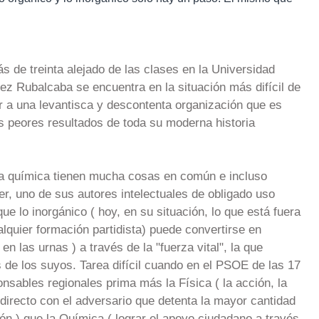
s de treinta alejado de las clases en la Universidad
z Rubalcaba se encuentra en la situación más difícil de
er a una levantisca y descontenta organización que es
os peores resultados de toda su moderna historia
y la química tienen mucha cosas en común e incluso
er, uno de sus autores intelectuales de obligado uso
e lo inorgánico ( hoy, en su situación, lo que está fuera
alquier formación partidista) puede convertirse en
en las urnas ) a través de la "fuerza vital", la que
s de los suyos. Tarea difícil cuando en el PSOE de las 17
sables regionales prima más la Física ( la acción, la
 directo con el adversario que detenta la mayor cantidad
ón ) que la Química ( lograr el apoyo ciudadano a través