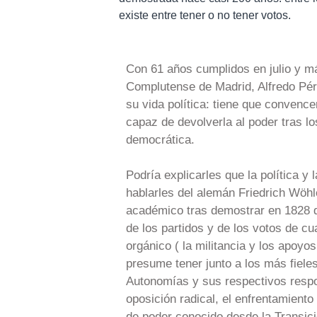
existe entre tener o no tener votos.
Con 61 años cumplidos en julio y má
Complutense de Madrid, Alfredo Pére
su vida política: tiene que convenc
capaz de devolverla al poder tras l
democrática.
Podría explicarles que la política 
hablarles del alemán Friedrich Wöhl
académico tras demostrar en 1828 qu
de los partidos y de los votos de cu
orgánico ( la militancia y los apoyos 
presume tener junto a los más fiele
Autonomías y sus respectivos respon
oposición radical, el enfrentamiento
de poder conocido desde la Transici