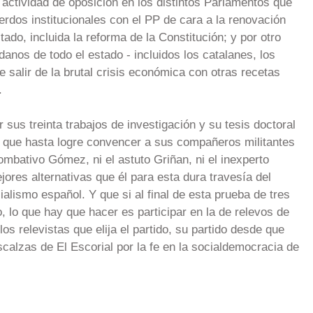
 actividad de oposición en los distintos Parlamentos que
uerdos institucionales con el PP de cara a la renovación
ado, incluida la reforma de la Constitución; y por otro
danos de todo el estado - incluidos los catalanes, los
 salir de la brutal crisis económica con otras recetas
.
 sus treinta trabajos de investigación y su tesis doctoral
e que hasta logre convencer a sus compañeros militantes
ombativo Gómez, ni el astuto Griñan, ni el inexperto
ores alternativas que él para esta dura travesía del
ialismo español. Y que si al final de esta prueba de tres
, lo que hay que hacer es participar en la de relevos de
 los relevistas que elija el partido, su partido desde que
calzas de El Escorial por la fe en la socialdemocracia de