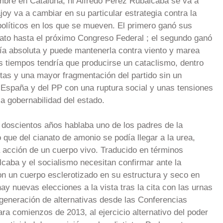
mbre en Cataluña, ni Alfredo Pérez Rubalcaba se va a
oy va a cambiar en su particular estrategia contra la
políticos en los que se mueven. El primero ganó sus
dato hasta el próximo Congreso Federal ; el segundo ganó
ía absoluta y puede mantenerla contra viento y marea
 tiempos tendría que producirse un cataclismo, dentro
tas y una mayor fragmentación del partido sin un
e España y del PP con una ruptura social y unas tensiones
a gobernabilidad del estado.
i doscientos años hablaba uno de los padres de la
ue del cianato de amonio se podía llegar a la urea,
a acción de un cuerpo vivo. Traducido en términos
lcaba y el socialismo necesitan confirmar ante la
n un cuerpo esclerotizado en su estructura y seco en
ay nuevas elecciones a la vista tras la cita con las urnas
 generación de alternativas desde las Conferencias
ra comienzos de 2013, al ejercicio alternativo del poder