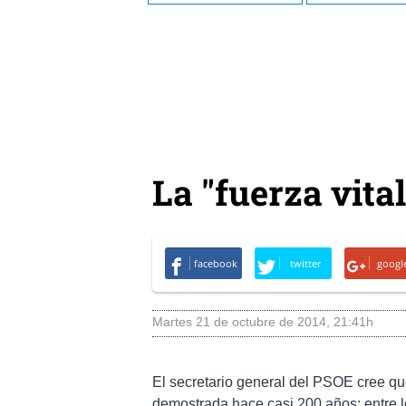
La "fuerza vita
facebook
twitter
googl
martes 21 de octubre de 2014
,
21:41h
El secretario general del PSOE cree qu
demostrada hace casi 200 años: entre l