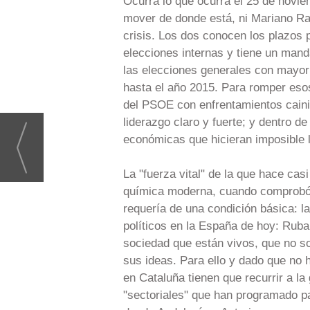
Ocurra lo que ocurra el 25 de novie
mover de donde está, ni Mariano Raj
crisis. Los dos conocen los plazos 
elecciones internas y tiene un man
las elecciones generales con mayor
hasta el año 2015. Para romper esos
del PSOE con enfrentamientos caini
liderazgo claro y fuerte; y dentro d
económicas que hicieran imposible l
La "fuerza vital" de la que hace cas
química moderna, cuando comprobó q
requería de una condición básica: l
políticos en la España de hoy: Ruba
sociedad que están vivos, que no so
sus ideas. Para ello y dado que no h
en Cataluña tienen que recurrir a la
"sectoriales" que han programado pa