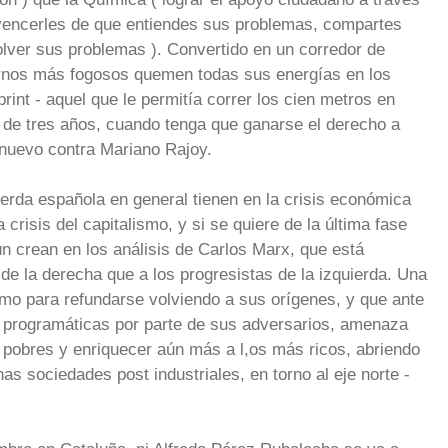
vencerles de que entiendes sus problemas, compartes
lver sus problemas ). Convertido en un corredor de
ernos más fogosos quemen todas sus energías en los
rint - aquel que le permitía correr los cien metros en
 de tres años, cuando tenga que ganarse el derecho a
e nuevo contra Mariano Rajoy.
uierda española en general tienen en la crisis económica
risis del capitalismo, y si se quiere de la última fase
ún crean en los análisis de Carlos Marx, que está
e la derecha que a los progresistas de la izquierda. Una
ismo para refundarse volviendo a sus orígenes, y que ante
s y programáticas por parte de sus adversarios, amenaza
obres y enriquecer aún más a l,os más ricos, abriendo
s sociedades post industriales, en torno al eje norte -