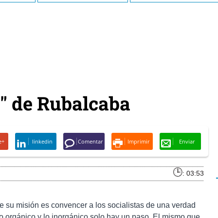
l" de Rubalcaba
e+
linkedin
Comentar
Imprimir
Enviar
: 03:53
e su misión es convencer a los socialistas de una verdad
o orgánico y lo inorgánico solo hay un paso. El mismo que