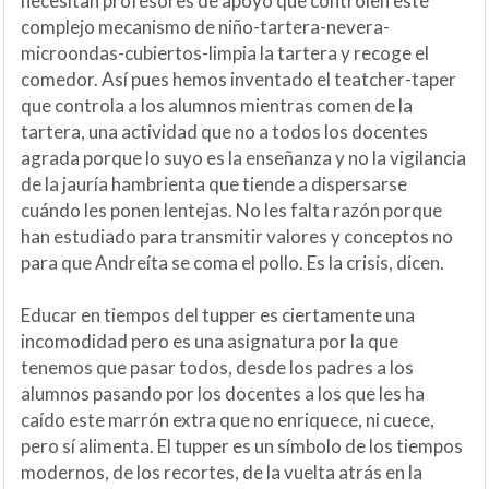
necesitan profesores de apoyo que controlen este
complejo mecanismo de niño-tartera-nevera-
microondas-cubiertos-limpia la tartera y recoge el
comedor. Así pues hemos inventado el teatcher-taper
que controla a los alumnos mientras comen de la
tartera, una actividad que no a todos los docentes
agrada porque lo suyo es la enseñanza y no la vigilancia
de la jauría hambrienta que tiende a dispersarse
cuándo les ponen lentejas. No les falta razón porque
han estudiado para transmitir valores y conceptos no
para que Andreíta se coma el pollo. Es la crisis, dicen.
Educar en tiempos del tupper es ciertamente una
incomodidad pero es una asignatura por la que
tenemos que pasar todos, desde los padres a los
alumnos pasando por los docentes a los que les ha
caído este marrón extra que no enriquece, ni cuece,
pero sí alimenta. El tupper es un símbolo de los tiempos
modernos, de los recortes, de la vuelta atrás en la