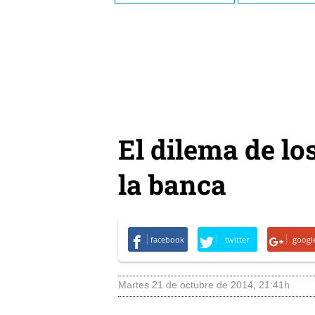
El dilema de los
la banca
facebook
twitter
googl
martes 21 de octubre de 2014
,
21:41h