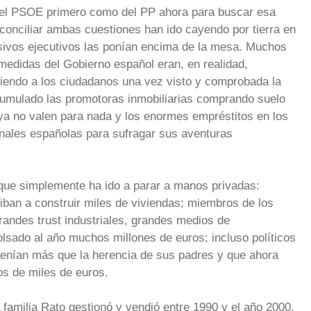
e del PSOE primero como del PP ahora para buscar esa
 conciliar ambas cuestiones han ido cayendo por tierra en
ivos ejecutivos las ponían encima de la mesa. Muchos
medidas del Gobierno español eran, en realidad,
idiendo a los ciudadanos una vez visto y comprobada la
umulado las promotoras inmobiliarias comprando suelo
 ya no valen para nada y los enormes empréstitos en los
onales españolas para sufragar sus aventuras
que simplemente ha ido a parar a manos privadas:
ban a construir miles de viviendas; miembros de los
randes trust industriales, grandes medios de
lsado al año muchos millones de euros; incluso políticos
tenían más que la herencia de sus padres y que ahora
os de miles de euros.
a familia Rato gestionó y vendió entre 1990 y el año 2000,