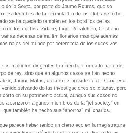
 o de la Sexta, por parte de Jaume Roures, que se
ro los derechos de la Fórmula 1 o de los clubs de fútbol.
tado se ha quedado también en los bolsillos de las
is o de los coches: Zidane, Figo, Ronaldhino, Cristiano
 varias decenas de multimillonarios más que además
ás bajos del mundo por deferencia de los sucesivos
 y sus máximos dirigentes también han formado parte de
uerpo de rey, sino que en algunos casos se han hecho
 balear, Jaume Matas, o como ex presidente del Congreso,
 venido salvando de las investigaciones solicitadas, pero
corto en su patrimonio actual, aunque sus casos no
que alcanzaron algunos miembros de la “jet society” en
, que también ha hecho sus “ahorros” millonarios.
ue parece haber tenido un cierto eco en la magistratura
 se investigue a dónde ha ido a parar el dinero de las