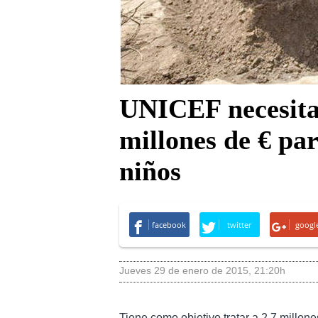
UNICEF necesita
millones de € pa
niños
facebook
twitter
googl
jueves 29 de enero de 2015
,
21:20h
Tiene como objetivo tratar a 2,7 millon