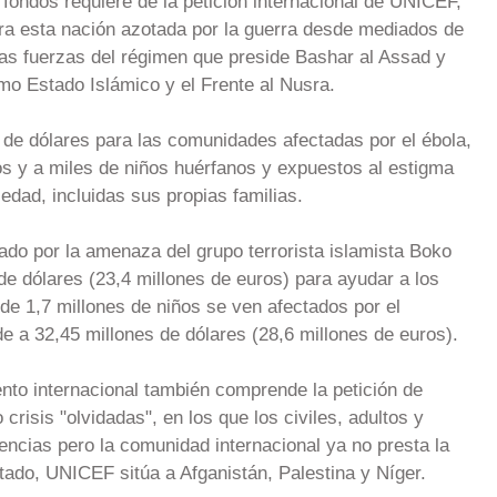
 fondos requiere de la petición internacional de UNICEF,
ara esta nación azotada por la guerra desde mediados de
las fuerzas del régimen que preside Bashar al Assad y
omo Estado Islámico y el Frente al Nusra.
 de dólares para las comunidades afectadas por el ébola,
s y a miles de niños huérfanos y expuestos al estigma
edad, incluidas sus propias familias.
ado por la amenaza del grupo terrorista islamista Boko
e dólares (23,4 millones de euros) para ayudar a los
de 1,7 millones de niños se ven afectados por el
de a 32,45 millones de dólares (28,6 millones de euros).
nto internacional también comprende la petición de
crisis "olvidadas", en los que los civiles, adultos y
encias pero la comunidad internacional ya no presta la
tado, UNICEF sitúa a Afganistán, Palestina y Níger.