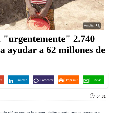
Ampliar
 "urgentemente" 2.740
ra ayudar a 62 millones de
e+
linkedin
Comentar
Imprimir
Enviar
: 04:31
es de niños contra la desnutrición aguda grave, vacunar a