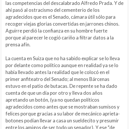
las competencias del descalabrado Alfredo Prada. Y de
ahí pasó al ostracismo del cementerio de los
agradecidos que es el Senado, cámara útil sólo para
recoger viejas glorias convertidas en jarrones chinos.
Aguirre perdió la confianza en su hombre fuerte
porque al parecer le cogió cariño a filtrar datos a la
prensa afín.
La cuenta en Suiza que no ha sabido explicar se lo lleva
por delante como político aunque en realidad ya se lo
había llevado antes la realidad que le colocó en el
primer anfiteatro del Senado; al menos Bárcenas
estuvo en el patio de butacas. De repente se ha dado
cuenta de que un día por otro y lleva dos años
apretando un botón, (ya no quedan políticos
agradecidos como antes que se mostraban sumisos y
felices porque gracias a su labor de mecánico aprieta-
botones podían llevar a casa un sueldecito y presumir
entre los amigos de ser todo un senador). Y ese “de