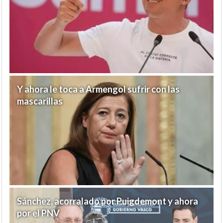
Y ahora le toca a Armengol sufrir con las
mascarillas
Sánchez, acorralado por Puigdemont y ahora
por el PNV