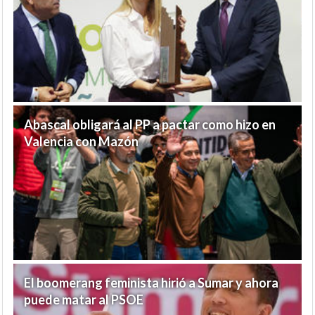
Abascal obligará al PP a pactar como hizo en
Valencia con Mazón
El boomerang feminista hirió a Sumar y ahora
puede matar al PSOE