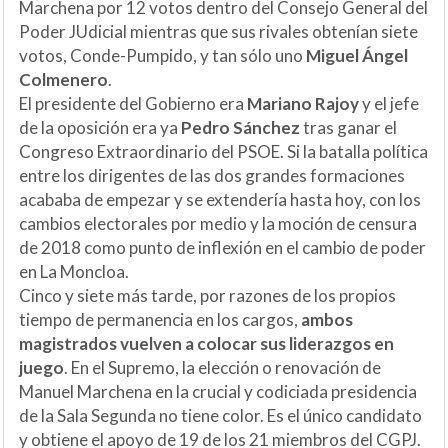
Marchena por 12 votos dentro del Consejo General del
Poder JUdicial mientras que sus rivales obtenían siete
votos, Conde-Pumpido, y tan sólo uno
Miguel Ángel
Colmenero
.
El presidente del Gobierno era
Mariano Rajoy
y el jefe
de la oposición era ya
Pedro Sánchez
tras ganar el
Congreso Extraordinario del PSOE. Si la batalla política
entre los dirigentes de las dos grandes formaciones
acababa de empezar y se extendería hasta hoy, con los
cambios electorales por medio y la moción de censura
de 2018 como punto de inflexión en el cambio de poder
en La Moncloa.
Cinco y siete más tarde, por razones de los propios
tiempo de permanencia en los cargos,
ambos
magistrados vuelven a colocar sus liderazgos en
juego
. En el Supremo, la elección o renovación de
Manuel Marchena en la crucial y codiciada presidencia
de la Sala Segunda no tiene color. Es el único candidato
y obtiene el apoyo de 19 de los 21 miembros del CGPJ.