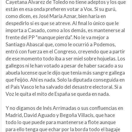
Cayetana Alvarez de Toledo no tiene adeptos y los que
están en esa onda prefieren votar a Vox. Si su gurú,
como dicen, es José María Aznar, bien haría en
despedirlo si es que se atreve. Al final lo único que le
importa a Casado, como a los demás, es mantenerse al
frente del PP “manque pierda”. No le va mejor a
Santiago Abascal que, como le ocurrió a Podemos,
entró con fuerza en el Congreso, creyendo que a partir
de ese momento todo iba a ser miel sobre hojuelas. Los
gallegos ni le han votado a pesar de haber sacado a su
abuela lucense que le dijo que tenía más sangre gallega
que Feijóo. Ahí es nada. Solo la diputada conseguida en
el País Vasco le ha salvado del desastre electoral. Si a
Voz le quita el mito de España se queda en nada.
Y no digamos de Inés Arrimadas o sus confluencias en
Madrid, David Aguado y Begoña Villacís, que hace
todo lo que puede para mantenerse a flote aunque
para ello tenga que echar por la borda todo el bagaje