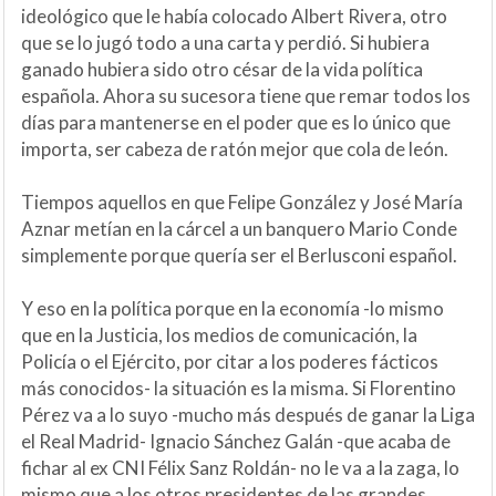
ideológico que le había colocado Albert Rivera, otro
que se lo jugó todo a una carta y perdió. Si hubiera
ganado hubiera sido otro césar de la vida política
española. Ahora su sucesora tiene que remar todos los
días para mantenerse en el poder que es lo único que
importa, ser cabeza de ratón mejor que cola de león.
Tiempos aquellos en que Felipe González y José María
Aznar metían en la cárcel a un banquero Mario Conde
simplemente porque quería ser el Berlusconi español.
Y eso en la política porque en la economía -lo mismo
que en la Justicia, los medios de comunicación, la
Policía o el Ejército, por citar a los poderes fácticos
más conocidos- la situación es la misma. Si Florentino
Pérez va a lo suyo -mucho más después de ganar la Liga
el Real Madrid- Ignacio Sánchez Galán -que acaba de
fichar al ex CNI Félix Sanz Roldán- no le va a la zaga, lo
mismo que a los otros presidentes de las grandes