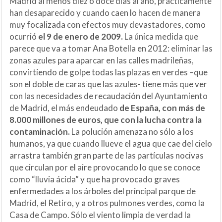
Madrid al menos diez o doce días al año, prácticamente
han desaparecido y cuando caen lo hacen de manera
muy focalizada con efectos muy devastadores, como
ocurrió
el 9 de enero de 2009.
La única medida que
parece que va a tomar Ana Botella en 2012: eliminar las
zonas azules para aparcar en las calles madrileñas,
convirtiendo de golpe todas las plazas en verdes –que
son el doble de caras que las azules- tiene más que ver
con las necesidades de recaudación del Ayuntamiento
de Madrid, el más endeudado
de España, con más de
8.000 millones
de euros, que con la lucha contra la
contaminación.
La polución amenaza no sólo a los
humanos, ya que cuando llueve el agua que cae del cielo
arrastra también gran parte de las partículas nocivas
que circulan por el aire provocando lo que se conoce
como “lluvia ácida” y que ha provocado graves
enfermedades a los árboles del principal parque de
Madrid, el Retiro, y a otros pulmones verdes, como la
Casa de Campo. Sólo el viento limpia de verdad la