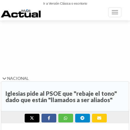
Ir a Versión Clásica o escritorio
Toggle n
NACIONAL
Iglesias pide al PSOE que "rebaje el tono"
dado que están "llamados a ser aliados"