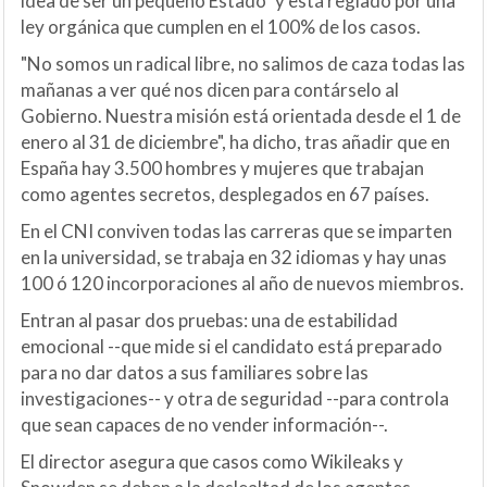
idea de ser un pequeño Estado" y está reglado por una
ley orgánica que cumplen en el 100% de los casos.
"No somos un radical libre, no salimos de caza todas las
mañanas a ver qué nos dicen para contárselo al
Gobierno. Nuestra misión está orientada desde el 1 de
enero al 31 de diciembre", ha dicho, tras añadir que en
España hay 3.500 hombres y mujeres que trabajan
como agentes secretos, desplegados en 67 países.
En el CNI conviven todas las carreras que se imparten
en la universidad, se trabaja en 32 idiomas y hay unas
100 ó 120 incorporaciones al año de nuevos miembros.
Entran al pasar dos pruebas: una de estabilidad
emocional --que mide si el candidato está preparado
para no dar datos a sus familiares sobre las
investigaciones-- y otra de seguridad --para controla
que sean capaces de no vender información--.
El director asegura que casos como Wikileaks y