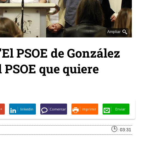
Ampliar
 "El PSOE de González
l PSOE que quiere
e+
linkedin
Comentar
Imprimir
Enviar
: 03:31