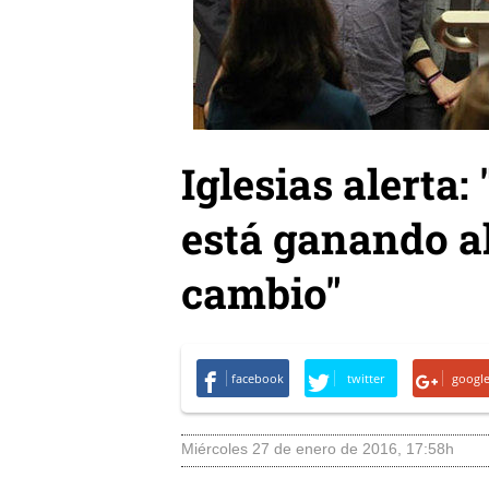
Iglesias alerta:
está ganando a
cambio"
facebook
twitter
googl
miércoles 27 de enero de 2016
,
17:58h