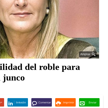
Ampliar
ilidad del roble para
 junco
e+
linkedin
Comentar
Imprimir
Enviar