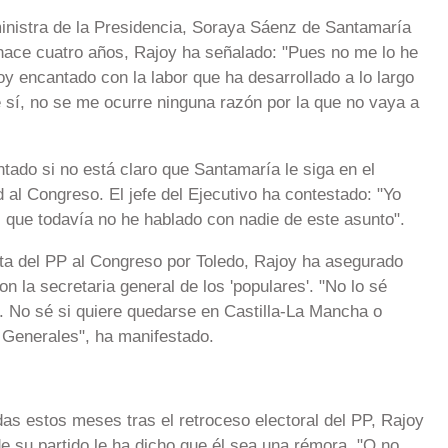
ministra de la Presidencia, Soraya Sáenz de Santamaría
ce cuatro años, Rajoy ha señalado: "Pues no me lo he
oy encantado con la labor que ha desarrollado a lo largo
 sí, no se me ocurre ninguna razón por la que no vaya a
tado si no está claro que Santamaría le siga en el
 al Congreso. El jefe del Ejecutivo ha contestado: "Yo
 que todavía no he hablado con nadie de este asunto".
sta del PP al Congreso por Toledo, Rajoy ha asegurado
 la secretaria general de los 'populares'. "No lo sé
. No sé si quiere quedarse en Castilla-La Mancha o
 Generales", ha manifestado.
das estos meses tras el retroceso electoral del PP, Rajoy
 su partido le ha dicho que él sea una rémora. "O no