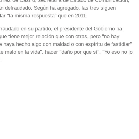
ínez de Castro, secretaria de Estado de Comunicación,
an defraudado. Según ha agregado, las tres siguen
dar "la misma respuesta" que en 2011.
raudado en su partido, el presidente del Gobierno ha
ue tiene mejor relación que con otras, pero "no hay
e haya hecho algo con maldad o con espíritu de fastidiar"
e malo en la vida", hacer "daño por que sí". "Yo eso no lo
.