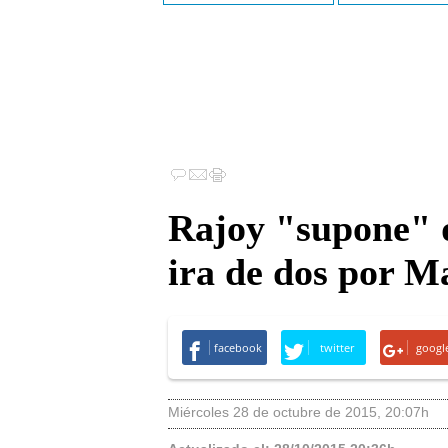
Rajoy "supone" 
ira de dos por M
facebook
twitter
googl
miércoles 28 de octubre de 2015
,
20:07h