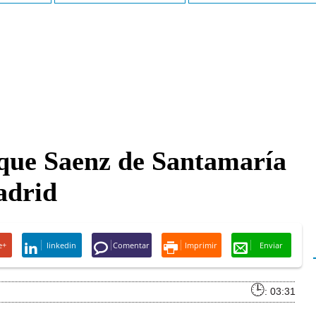
que Saenz de Santamaría
adrid
e+
linkedin
Comentar
Imprimir
Enviar
: 03:31