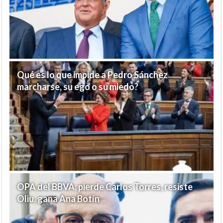
Qué es lo que impide a Pedro Sánchez
marcharse, su ego o su miedo?
OPA del BBVA: pierde Carlos Torres, resiste
Oliu, gana Ana Botín