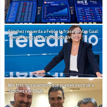
Sánchez recuerda a Feijóo la frase de Van Gaal:
“siempre negativo, nunca positivo”
Los tres mosqueteros que pueden destruir a
Sánchez y al PSOE