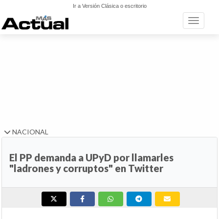
Ir a Versión Clásica o escritorio
Toggle n
NACIONAL
El PP demanda a UPyD por llamarles
"ladrones y corruptos" en Twitter