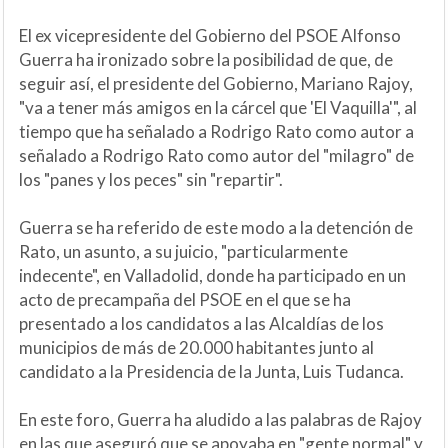
El ex vicepresidente del Gobierno del PSOE Alfonso
Guerra ha ironizado sobre la posibilidad de que, de
seguir así, el presidente del Gobierno, Mariano Rajoy,
"va a tener más amigos en la cárcel que 'El Vaquilla'", al
tiempo que ha señalado a Rodrigo Rato como autor a
señalado a Rodrigo Rato como autor del "milagro" de
los "panes y los peces" sin "repartir".
Guerra se ha referido de este modo a la detención de
Rato, un asunto, a su juicio, "particularmente
indecente", en Valladolid, donde ha participado en un
acto de precampaña del PSOE en el que se ha
presentado a los candidatos a las Alcaldías de los
municipios de más de 20.000 habitantes junto al
candidato a la Presidencia de la Junta, Luis Tudanca.
En este foro, Guerra ha aludido a las palabras de Rajoy
en las que aseguró que se apoyaba en "gente normal" y