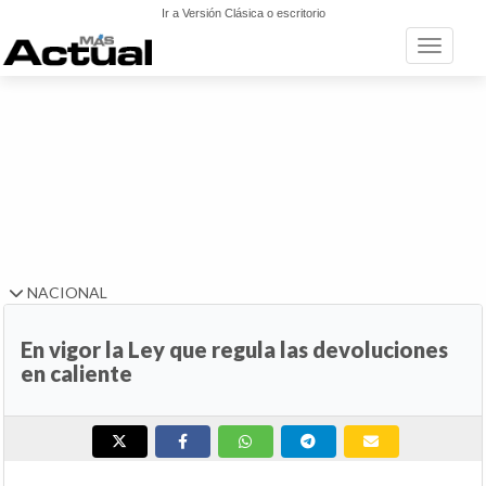
Ir a Versión Clásica o escritorio
Toggle n
NACIONAL
En vigor la Ley que regula las devoluciones
en caliente