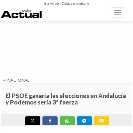
Ir a Versión Clásica o escritorio
Toggle n
NACIONAL
El PSOE ganaría las elecciones en Andalucía
y Podemos sería 3ª fuerza