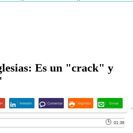
lesias: Es un "crack" y
"
e+
linkedin
Comentar
Imprimir
Enviar
: 01:38