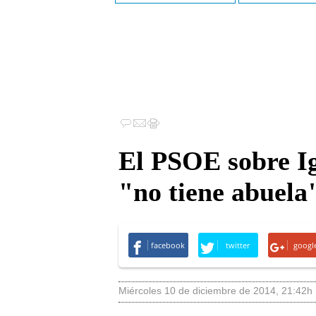
El PSOE sobre Ig
"no tiene abuela
facebook
twitter
googl
miércoles 10 de diciembre de 2014
,
21:42h