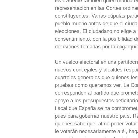
Es evidente también quién manda en 
representación en las Cortes ordina
constituyentes. Varias cúpulas part
pueblo mucho antes de que el ciudad
elecciones. El ciudadano no elige a
consentimiento, con la posibilidad d
decisiones tomadas por la oligarqu
Un vuelco electoral en una partitocr
nuevos concejales y alcaldes resp
cuarteles generales que quienes le
pruebas como queramos ver. La Co
corresponden al partido que promete
apoyo a los presupuestos deficitario
fiscal que España se ha comprometid
pues para gobernar nuestro país, R
quienes sabe que, al no poder vota
le votarán necesariamente a él, haga