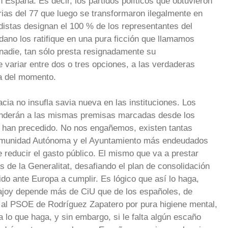
España. Es decir, los partidos políticos que obtuvieron
rias del 77 que luego se transformaron ilegalmente en
idistas designan el 100 % de los representantes del
ano los ratifique en una pura ficción que llamamos
 nadie, tan sólo presta resignadamente su
e variar entre dos o tres opciones, a las verdaderas
ía del momento.
acia no insufla savia nueva en las instituciones. Los
onderán a las mismas premisas marcadas desde los
s han precedido. No nos engañemos, existen tantas
munidad Autónoma y el Ayuntamiento más endeudados
 reducir el gasto público. El mismo que va a prestar
s de la Generalitat, desafiando el plan de consolidación
o ante Europa a cumplir. Es lógico que así lo haga,
ajoy depende más de CiU que de los españoles, de
r al PSOE de Rodríguez Zapatero por pura higiene mental,
 lo que haga, y sin embargo, si le falta algún escaño