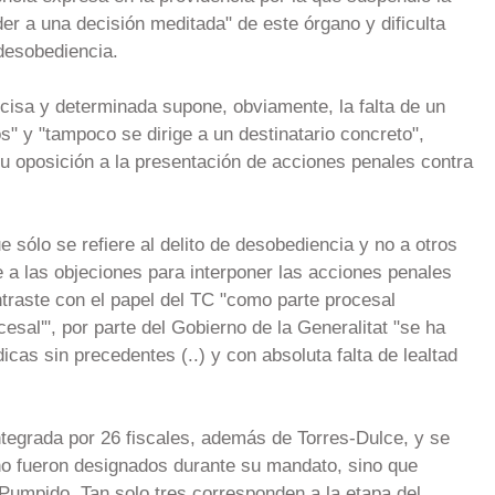
er a una decisión meditada" de este órgano y dificulta
desobediencia.
cisa y determinada supone, obviamente, la falta de un
s" y "tampoco se dirige a un destinatario concreto",
 su oposición a la presentación de acciones penales contra
 sólo se refiere al delito de desobediencia y no a otros
a las objeciones para interponer las acciones penales
traste con el papel del TC "como parte procesal
cesal'", por parte del Gobierno de la Generalitat "se ha
icas sin precedentes (..) y con absoluta falta de lealtad
ntegrada por 26 fiscales, además de Torres-Dulce, y se
no fueron designados durante su mandato, sino que
umpido. Tan solo tres corresponden a la etapa del