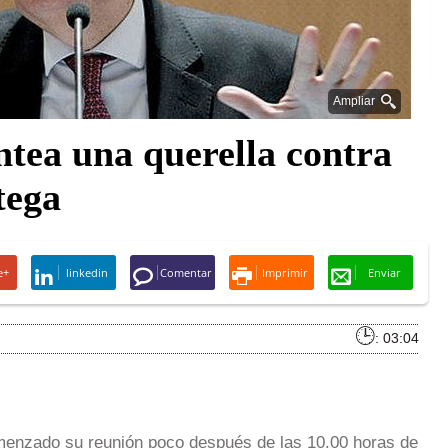
Ampliar
ntea una querella contra
tega
e+
linkedin
Comentar
Imprimir
Enviar
: 03:04
menzado su reunión poco después de las 10.00 horas de