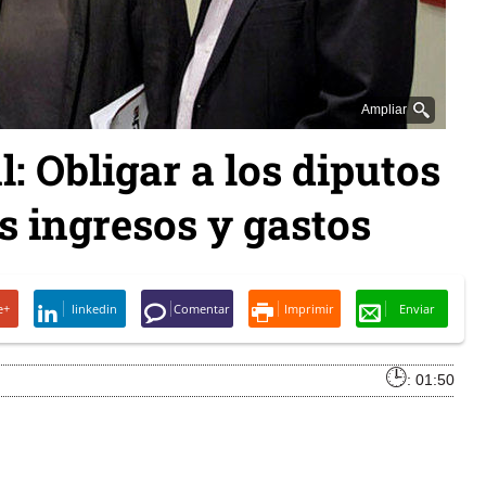
Ampliar
l: Obligar a los diputos
s ingresos y gastos
e+
linkedin
Comentar
Imprimir
Enviar
: 01:50