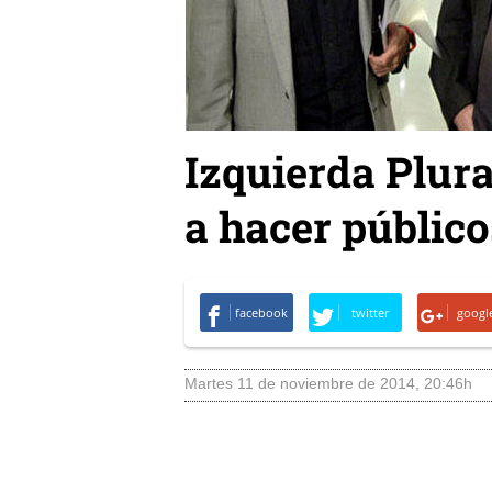
Izquierda Plura
a hacer público
facebook
twitter
googl
martes 11 de noviembre de 2014
,
20:46h