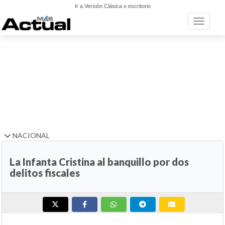
Ir a Versión Clásica o escritorio
Toggle n
NACIONAL
La Infanta Cristina al banquillo por dos
delitos fiscales