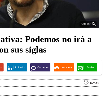
Ampliar
iativa: Podemos no irá a
on sus siglas
e+
linkedin
Comentar
Imprimir
Enviar
: 02:03