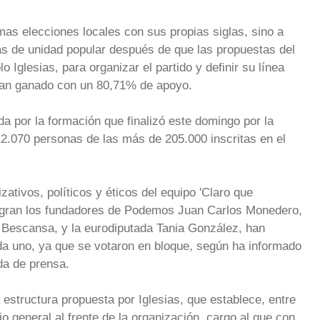
as elecciones locales con sus propias siglas, sino a
as de unidad popular después de que las propuestas del
o Iglesias, para organizar el partido y definir su línea
han ganado con un 80,71% de apoyo.
a por la formación que finalizó este domingo por la
12.070 personas de las más de 205.000 inscritas en el
ativos, políticos y éticos del equipo 'Claro que
egran los fundadores de Podemos Juan Carlos Monedero,
a Bescansa, y la eurodiputada Tania González, han
ada uno, ya que se votaron en bloque, según ha informado
da de prensa.
structura propuesta por Iglesias, que establece, entre
io general al frente de la organización, cargo al que con