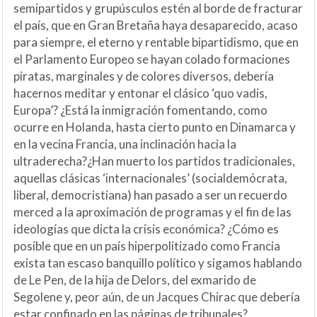
semipartidos y grupúsculos estén al borde de fracturar
el país, que en Gran Bretaña haya desaparecido, acaso
para siempre, el eterno y rentable bipartidismo, que en
el Parlamento Europeo se hayan colado formaciones
piratas, marginales y de colores diversos, debería
hacernos meditar y entonar el clásico ‘quo vadis,
Europa’? ¿Está la inmigración fomentando, como
ocurre en Holanda, hasta cierto punto en Dinamarca y
en la vecina Francia, una inclinación hacia la
ultraderecha?¿Han muerto los partidos tradicionales,
aquellas clásicas ‘internacionales’ (socialdemócrata,
liberal, democristiana) han pasado a ser un recuerdo
merced a la aproximación de programas y el fin de las
ideologías que dicta la crisis económica? ¿Cómo es
posible que en un país hiperpolitizado como Francia
exista tan escaso banquillo político y sigamos hablando
de Le Pen, de la hija de Delors, del exmarido de
Segolene y, peor aún, de un Jacques Chirac que debería
estar confinado en las páginas de tribunales?