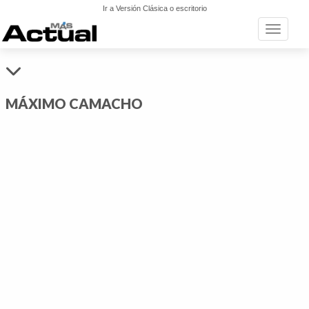
Ir a Versión Clásica o escritorio
Toggle n
MÁXIMO CAMACHO