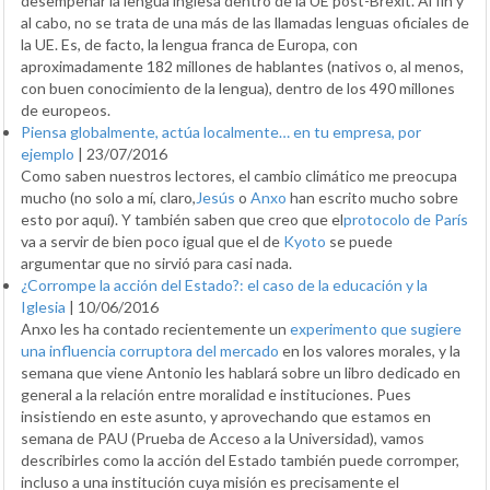
desempeñar la lengua inglesa dentro de la UE post-Brexit. Al fin y
al cabo, no se trata de una más de las llamadas lenguas oficiales de
la UE. Es, de facto, la lengua franca de Europa, con
aproximadamente 182 millones de hablantes (nativos o, al menos,
con buen conocimiento de la lengua), dentro de los 490 millones
de europeos.
Piensa globalmente, actúa localmente… en tu empresa, por
ejemplo
|
23/07/2016
Como saben nuestros lectores, el cambio climático me preocupa
mucho (no solo a mí, claro,
Jesús
o
Anxo
han escrito mucho sobre
esto por aquí). Y también saben que creo que el
protocolo de París
va a servir de bien poco igual que el de
Kyoto
se puede
argumentar que no sirvió para casi nada.
¿Corrompe la acción del Estado?: el caso de la educación y la
Iglesia
|
10/06/2016
Anxo les ha contado recientemente un
experimento que sugiere
una influencia corruptora del mercado
en los valores morales, y la
semana que viene Antonio les hablará sobre un libro dedicado en
general a la relación entre moralidad e instituciones. Pues
insistiendo en este asunto, y aprovechando que estamos en
semana de PAU (Prueba de Acceso a la Universidad), vamos
describirles como la acción del Estado también puede corromper,
incluso a una institución cuya misión es precisamente el