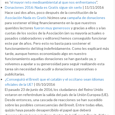
es
"el mayor reto medioambiental al que nos enfrentamos
".
Donaciones 2016: Nada es Gratis sigue sin serlo
|
11/11/2016
Hace casi dos años, poco después de la constitución de la
Asociación Nada es Gratis
hicimos una
campaña de donaciones
para sostener el blog financieramente en la que nuestros
queridos lectores
fueron muy generosos
y gracias a ellos y a las
cuotas de los socios de la Asociación (en su mayoría actuales o
pasados colaboradores y editores) hemos conseguido funcionar
este par de años. Pero esto no basta para sostener el
funcionamiento del blog indefinidamente. Como les explicaré más
tarde, aunque hemos economizado algo en nuestro
funcionamiento aquellas donaciones se han gastado ya, y
volvemos a apelar a su generosidad para seguir realizando esta
tarea sin necesidad de acudir a donaciones corporativas o
publicitarias.
¿Conseguirá el Brexit que el catalán y el occitano sean idiomas
oficiales de la UE?
|
05/10/2016
El pasado 23 de junio de 2016, los ciudadanos del Reino Unido
votaron en referéndum la salida del país de la Unión Europea (UE).
Desde entonces, una cascada de reacciones se han sucedido
sobre las posibles consecuencias del Brexit. Entre todas ellas,
quizás haya pasado desapercibido el papel que deberá